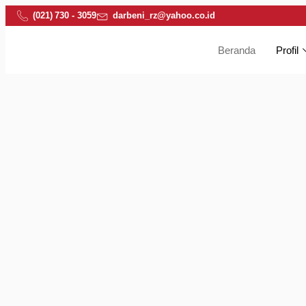
(021) 730 - 3059
darbeni_rz@yahoo.co.id
Beranda
Profil