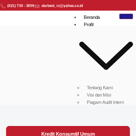
(021) 730 - 3059
darbeni_rz@yahoo.co.id
Beranda
Profil
Tentang Kami
Visi dan Misi
Piagam Audit Intern
Laporan Tata Kelola
Laporan
Berkelanjutan
Keuangan
Kredit Konsumtif Umum