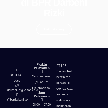
di BPR Darbeni
Rizki
Cek Sekarang
Waktu
PT BPR
Pelayanan
Darbeni Rizki
(021) 730 -
Senin — Jumat
berizin dan
3059
(diluar Hari
diawasi oleh
Libur Nasional)​
Otoritas Jasa
darbeni_rz@yahoo.co.id
Jam
Keuangan
Pelayanan
@bprdarbenirizki
(OJK) serta
08.00 — 17.00
merupakan