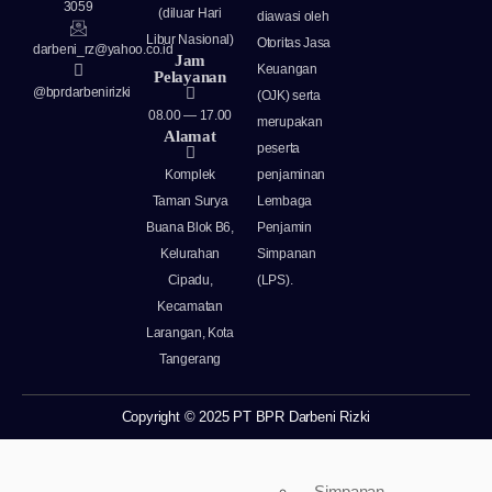
3059
(diluar Hari
diawasi oleh
Libur Nasional)​
Otoritas Jasa
darbeni_rz@yahoo.co.id
Jam
Keuangan
Pelayanan
@bprdarbenirizki
(OJK) serta
08.00 — 17.00
merupakan
Alamat
peserta
Komplek
penjaminan
Taman Surya
Lembaga
Laporan Publikasi
Buana Blok B6,
Penjamin
Laporan Tahunan
Kelurahan
Simpanan
Produk
Cipadu,
(LPS).
Kecamatan
Larangan, Kota
Tangerang
Copyright © 2025 PT BPR Darbeni Rizki
Simpanan