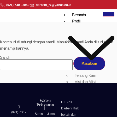
(021) 730 - 3059
darbeni_rz@yahoo.co.id
Beranda
Profil
Konten ini dilindungi dengan sandi. Masukkan sandi Anda di sini untuk
menampilkannya.
Sandi:
Tentang Kami
Visi dan Misi
Piagam Audit Intern
Laporan Tata Kelola
Laporan
Waktu
PT BPR
Pelayanan
Berkelanjutan
Darbeni Rizki
(021) 730 -
Keuangan
Senin — Jumat
berizin dan