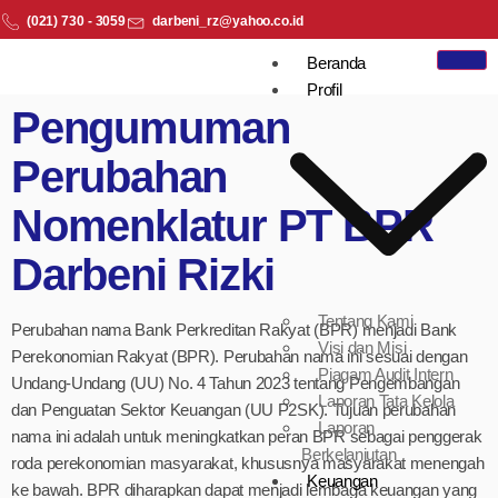
(021) 730 - 3059
darbeni_rz@yahoo.co.id
Beranda
Profil
Pengumuman
Perubahan
Nomenklatur PT BPR
Darbeni Rizki
Tentang Kami
Perubahan nama Bank Perkreditan Rakyat (BPR) menjadi Bank
Visi dan Misi
Perekonomian Rakyat (BPR). Perubahan nama ini sesuai dengan
Piagam Audit Intern
Undang-Undang (UU) No. 4 Tahun 2023 tentang Pengembangan
Laporan Tata Kelola
dan Penguatan Sektor Keuangan (UU P2SK). Tujuan perubahan
Laporan
nama ini adalah untuk meningkatkan peran BPR sebagai penggerak
Berkelanjutan
roda perekonomian masyarakat, khususnya masyarakat menengah
Keuangan
ke bawah. BPR diharapkan dapat menjadi lembaga keuangan yang