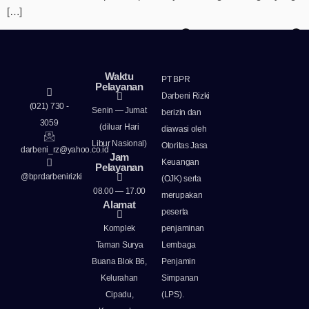
[…]
Waktu
PT BPR
Pelayanan
Darbeni Rizki
(021) 730 -
Senin — Jumat
berizin dan
3059
(diluar Hari
diawasi oleh
Laporan Publikasi
Libur Nasional)​
Otoritas Jasa
Laporan Tahunan
darbeni_rz@yahoo.co.id
Jam
Keuangan
Produk
Pelayanan
@bprdarbenirizki
(OJK) serta
08.00 — 17.00
merupakan
Alamat
peserta
Komplek
penjaminan
Taman Surya
Lembaga
Buana Blok B6,
Penjamin
Kelurahan
Simpanan
Cipadu,
(LPS).
Simpanan